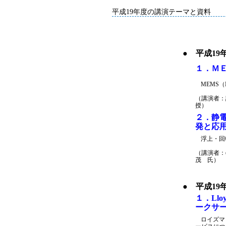
平成19年度の講演テーマと資料
● 平成19
１．Ｍ
MEMS（M
（講演者：
授）
２．静
発と応
浮上・回
（講演者：
茂 氏）
● 平成19
１．Lloy
ークサ
ロイズマ