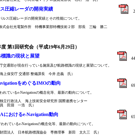
ス圧縮レーダの開発実績
パルス圧縮レーダの開発実績とその性能について。
株式会社光電製作所 特機事業部特機技術２部 部長 三輪 勝二
年度 第1回研究会（平成19年6月29日）
路標識の現状と展望
4
庁交通部が現在行っている施策及び航路標識の現状と展望について。
海上保安庁 交通部 整備課長 今井 忠義 氏）
avigationをめぐるIMOの動向
6
われているe-Navigationの概念化等、最新の動向について。
独立行政法人 海上技術安全研究所 国際連携センター
員 田淵 一浩 氏）
Aにおけるe-Navigation動向
6
行われているe-Navigationの概念化等、最新の動向について。
財団法人 日本航路標識協会 専務理事 新田 太久三 氏）