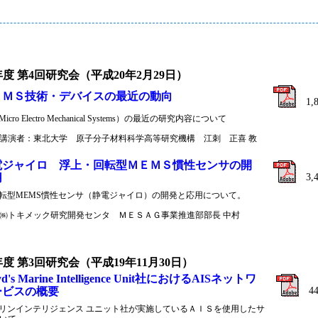
年度 第4回研究会（平成20年2月29日）
ＥＭＳ技術・デバイスの最近の動向
1,
icro Electro Mechanical Systems）の最近の研究内容について
講演者：東北大学 原子分子材料科学高等研究機構 江刺 正喜 教
電ジャイロ 浮上・回転型ＭＥＭＳ慣性センサの開
用
3,
転型MEMS慣性センサ（静電ジャイロ）の開発と応用について
。
㈱トキメック研究開発センタ ＭＥＳＡＧ事業推進部部長 中村
年度 第3回研究会（平成19年11月30日）
d's Marine Intelligence Unit社におけるAISネットワ
ービスの概要
4
リンインテリジェンス ユニット社が実施しているＡＩＳを使用したサ