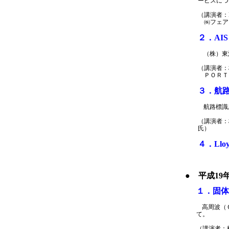
ービスにつ
（講演者：Lloyd
㈱フェア
２．AI
（株）東
（講演者
ＰＯＲＴ 
３．航
航路標識
（講演者
氏）
４．Lloy
● 平成19
１．固体
高周波（
て。
（講演者：