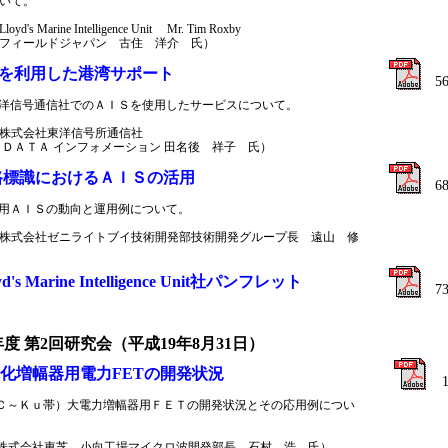
いて。
's Marine Intelligence Unit Mr. Tim Roxby
フィールドジャパン 古住 洋介 氏）
Sを利用した港湾サポート
5
洋信号通信社でのＡＩＳを使用したサービスについて。
：株式会社東洋信号所通信社
ＤＡＴＡ インフォメーション 田名後 祥子 氏）
路標識におけるＡＩＳの活用
6
用ＡＩＳの動向と運用例について
。
：株式会社ゼニライトブイ技術開発部技術開発グループ長 遠山 修
d's Marine Intelligence Unit社パンフレット
7
年度 第2回研究会（平成19年8月31日）
化増幅器用電力FETの開発状況
Ｃ～Ｋｕ帯）大電力増幅器用ＦＥＴの開発状況とその応用例につい
株式会社東芝 小向工場マイクロ波開発部長 石村 浩 氏）