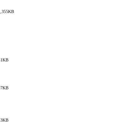
2,355KB
41KB
97KB
53KB