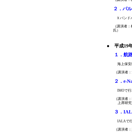
２．パル
Ｘバンド
（講演者：
氏）
● 平成19
１．航
海上保安
（講演者：
２．e-N
IMOで行
（講演者：
上席研究
３．IAL
IALAで
（講演者：