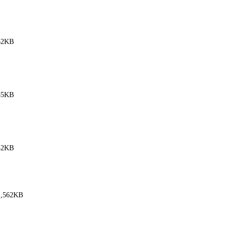
62KB
85KB
32KB
1,562KB