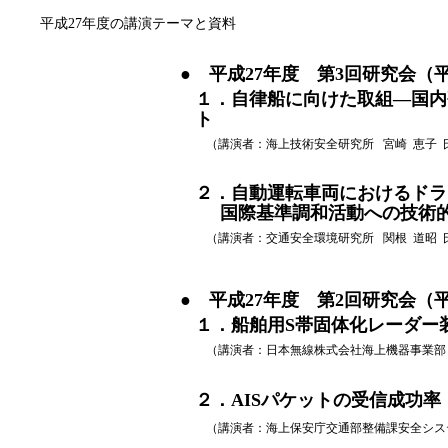
平成27年度の講演テーマと資料
● 平成27年度 第3回研究会（平
１．自律船に向けた取組―国内
ト
（講演者：海上技術安全研究所 宮崎 恵子 
２．自動運転車両におけるドラ
国際基準調和活動への技術
（講演者：交通安全環境研究所 関根 道昭 
● 平成27年度 第2回研究会（平
１．船舶用S帯固体化レーダー
（講演者：日本無線株式会社海上機器事業部 
２．AISパケットの受信成功率
（講演者：海上保安庁交通部整備課安全シス